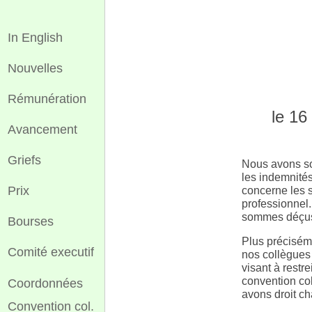
In English
Nouvelles
Rémunération
le 16
Avancement
Griefs
Nous avons sou
les indemnités
Prix
concerne les s
professionnel
sommes déçu
Bourses
Plus préciséme
Comité executif
nos collègues 
visant à restr
convention col
Coordonnées
avons droit ch
Convention col.