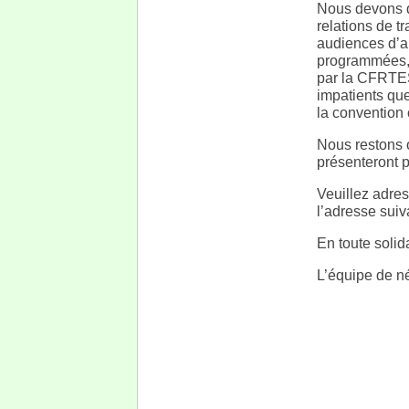
Nous devons d
relations de t
audiences d’a
programmées, m
par la CFRTES
impatients que
la convention 
Nous restons o
présenteront p
Veuillez adre
l’adresse suiv
En toute solida
L’équipe de n