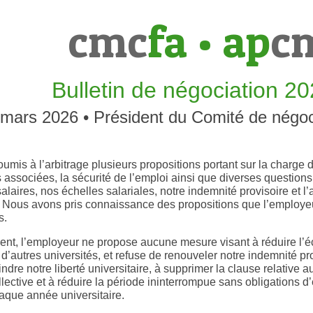
cmc
fa
•
ap
c
Bulletin de négociation 2
 mars 2026 • Président du Comité de négo
mis à l’arbitrage plusieurs propositions portant sur la charge d
 associées, la sécurité de l’emploi ainsi que diverses question
alaires, nos échelles salariales, notre indemnité provisoire et 
. Nous avons pris connaissance des propositions que l’employeur
s.
nt, l’employeur ne propose aucune mesure visant à réduire l’éc
d’autres universités, et refuse de renouveler notre indemnité prov
eindre notre liberté universitaire, à supprimer la clause relative
lective et à réduire la période ininterrompue sans obligations 
aque année universitaire.