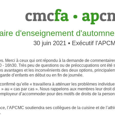
cmc
fa
•
ap
c
aire d'enseignement d'automn
30 juin 2021 • Exécutif l'APC
. Merci à ceux qui ont répondu à la demande de commentaires s
0 - 16h30. Très peu de questions ou de préoccupations ont été 
les avantages et les inconvénients des deux options, principale
garde d’enfants en début ou en fin de journée.
 confirmé qu’elle « travaillera à atténuer les problèmes individue
 » au « cas par cas ». Nous rappelons aux membres leur droi
’employeur d’accommoder pour des motifs de droits de la personne
, l’APCMC soutiendra ses collègues de la cuisine et de l’athlé
.