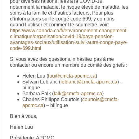
pour diverses raisons liées à la COVID-19,
notamment la maladie, le risque élevé de maladie, les
soins à la famille et d’autres facteurs. Pour plus
d’informations sur le congé code 699, y compris
quand l’utiliser et comment le soumettre, voir:
https://www.canada.ca/fr/environnement-changement-
climatique/organisation/covid-19/paye-pension-
avantages-sociaux/utilisation-suivi-autre-conge-paye-
code-699.html
Si vous avez des questions, n’hésitez pas à me
contacter ou encore un membre du comité des griefs :
Helen Luu (
luu@cmcfa-apcmc.ca
)
Sylvain Leblanc (
leblanc@cmcfa-apcmc.ca
) –
bilingue
Barbara Falk (
falk@cmcfa-apcmc.ca
)
Charles-Philippe Courtois (
courtois@cmcfa-
apcmc.ca
) – bilingue
Bien à vous,
Helen Luu
Présidente, APCMC