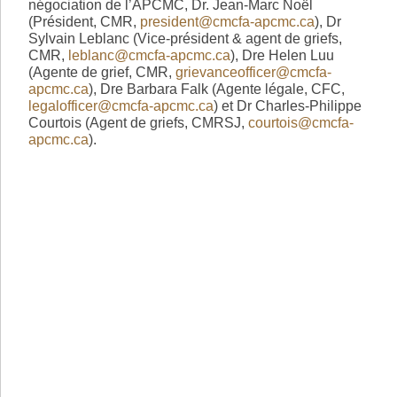
négociation de l’APCMC, Dr. Jean-Marc Noël
(Président, CMR,
president@cmcfa-apcmc.ca
), Dr
Sylvain Leblanc (Vice-président & agent de griefs,
CMR,
leblanc@cmcfa-apcmc.ca
), Dre Helen Luu
(Agente de grief, CMR,
grievanceofficer@cmcfa-
apcmc.ca
), Dre Barbara Falk (Agente légale, CFC,
legalofficer@cmcfa-apcmc.ca
) et Dr Charles-Philippe
Courtois (Agent de griefs, CMRSJ,
courtois@cmcfa-
apcmc.ca
).